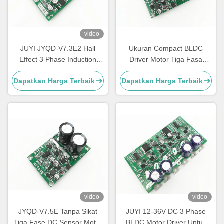
video
JUYI JYQD-V7.3E2 Hall
Ukuran Compact BLDC
Effect 3 Phase Induction
Driver Motor Tiga Fasa
Motor Controller, 15A
PWM, Kontrol Kecepatan
Dapatkan Harga Terbaik
Dapatkan Harga Terbaik
Brushless DC Motor Driver
Driver Fase 3 Fasa
Board
video
video
JYQD-V7.5E Tanpa Sikat
JUYI 12-36V DC 3 Phase
Tiga Fase DC Sensor Motor
BLDC Motor Driver Untuk