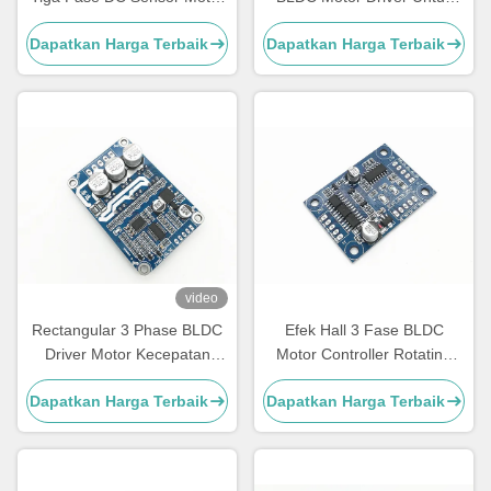
Driver Controller PWM
Kursi Roda / Kontroler Motor
Dapatkan Harga Terbaik
Dapatkan Harga Terbaik
Regulator 36-72V
Skateboard Listrik 15ABoard
video
Rectangular 3 Phase BLDC
Efek Hall 3 Fase BLDC
Driver Motor Kecepatan
Motor Controller Rotating
Sinyal Sinyal Output -20 - 85
Direction Control Ports
Dapatkan Harga Terbaik
Dapatkan Harga Terbaik
℃