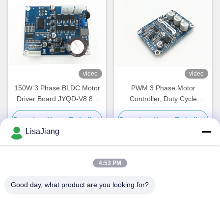
video
video
150W 3 Phase BLDC Motor
PWM 3 Phase Motor
Driver Board JYQD-V8.8D
Controller, Duty Cycle
Untuk Motor DC Tanpa
Control Speed Controller
Dapatkan Harga Terbaik
Dapatkan Harga Terbaik
Sensor
untuk DC Brushless Motor
LisaJiang
4:53 PM
Kontak Cepat
Good day, what product are you looking for?
Alamat
1, jalur 1199, jalan yunping, distrik jiading, Shanghai, Cina