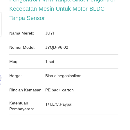
Kecepatan Mesin Untuk Motor BLDC
Tanpa Sensor
Nama Merek:
JUYI
Nomor Model:
JYQD-V6.02
Moq:
1 set
Harga:
Bisa dinegosiasikan
Rincian Kemasan:
PE bag+ carton
Ketentuan
T/T,L/C,Paypal
Pembayaran: