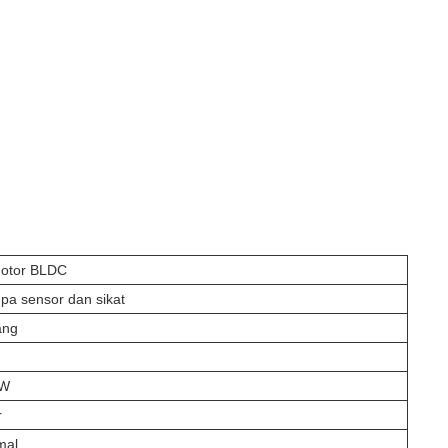
Motor BLDC
pa sensor dan sikat
ang
 W
r
mal