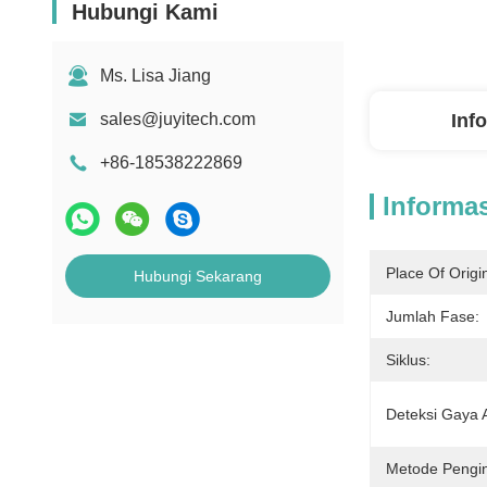
Hubungi Kami
Ms. Lisa Jiang
sales@juyitech.com
Inf
+86-18538222869
Informas
Place Of Origi
Hubungi Sekarang
Jumlah Fase:
Siklus:
Deteksi Gaya A
Metode Pengi