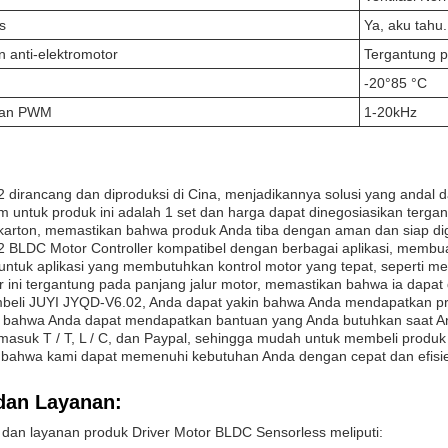
s
Ya, aku tahu.
n anti-elektromotor
Tergantung p
-20°85 °C
atan PWM
1-20kHz
dirancang dan diproduksi di Cina, menjadikannya solusi yang andal 
 untuk produk ini adalah 1 set dan harga dapat dinegosiasikan ter
karton, memastikan bahwa produk Anda tiba dengan aman dan siap di
BLDC Motor Controller kompatibel dengan berbagai aplikasi, membuat
 untuk aplikasi yang membutuhkan kontrol motor yang tepat, seperti me
ini tergantung pada panjang jalur motor, memastikan bahwa ia dapat 
beli JUYI JYQD-V6.02, Anda dapat yakin bahwa Anda mendapatkan pro
 bahwa Anda dapat mendapatkan bantuan yang Anda butuhkan saat 
asuk T / T, L / C, dan Paypal, sehingga mudah untuk membeli produk
 bahwa kami dapat memenuhi kebutuhan Anda dengan cepat dan efisi
dan Layanan:
dan layanan produk Driver Motor BLDC Sensorless meliputi: