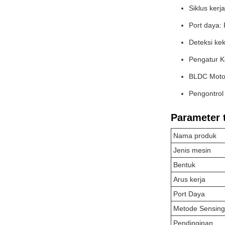
Siklus kerj
Port daya: 
Deteksi kek
Pengatur 
BLDC Motor
Pengontrol
Parameter 
Nama produk
Jenis mesin
Bentuk
Arus kerja
Port Daya
Metode Sensing
Pendinginan