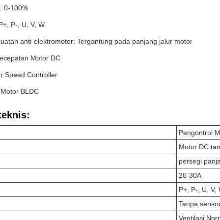
a: 0-100%
P+, P-, U, V, W
uatan anti-elektromotor: Tergantung pada panjang jalur motor
Kecepatan Motor DC
 Speed Controller
 Motor BLDC
teknis:
Pengontrol 
Motor DC tan
persegi panj
20-30A
P+, P-, U, V,
Tanpa senso
Ventilasi Nor