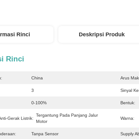
ormasi Rinci
Deskripsi Produk
i Rinci
n:
China
Arus Mak
3
Sinyal K
0-100%
Bentuk:
Tergantung Pada Panjang Jalur 
nti-Gerak Listrik:
Warna:
Motor
nderaan:
Tanpa Sensor
Supply Abi