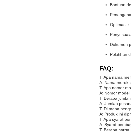
Bantuan d
Penangana
Optimasi ki
Penyesuaia
Dokumen p
Pelatihan 
FAQ:
T: Apa nama mere
A: Nama merek p
T: Apa nomor mod
A: Nomor model 
T: Berapa jumla
A: Jumlah pesana
T: Di mana peng
A: Produk ini dip
T: Apa syarat pe
A: Syarat pembay
T: Berapa harga 