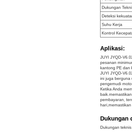
Dukungan Tekni
Deteksi kekuata
Suhu Kerja
Kontrol Kecep
Aplikasi:
JUYI JYQD-V6.02 
pesanan minimum
kantong PE dan 
JUYI JYQD-V6.02 
ini juga berguna
pengemudi motor 
Ketika Anda mem
baik.memastikan
pembayaran, term
hari,memastikan
Dukungan 
Dukungan teknis 