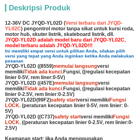
Deskripsi Produk
12-36V DC JYQD-YL02D (
Versi terbaru dari JYQD-
YL02C
) pengontrol motor tanpa sikat untuk kursi roda,
motor hub, skuter listrik, skateboard listrik, dll.
JYQD-YL02D adalah model baru dari JYQD-YL02C,
model terbaru adalah JYQD-YL02D!!!
Ini memiliki empat versi untuk pilihan Anda, silakan pilih
versi yang tepat yang Anda inginkan ketika Anda melakukan
pesanan
JYQD-YL02D ((8559)
memulai langsung
versi
memiliki
Tidak ada kunci.
Fungsi, ((regulasi kecepatan
linier 0-5V, rem liner:0-5V)
JYQD-YL02D ((457E)
memulai langsung
versi
memiliki
Tidak ada kunci.
Fungsi, ((regulasi kecepatan
linier 0-2.5V, rem linier:0-2.5V)
JYQD-YL02D(99F2)
safety start
versi memiliki
Fungsi
LOCK
. (peraturan kecepatan linier 0-5V, rem linier: 0-
5V)
JYQD-YL02D ((C737)
safety start
versi memiliki
Fungsi
LOCK
. ((peraturan kecepatan linier 0-2.5V, rem linier:0-
2.5V)
Keamanan start: jika Anda menggunakan