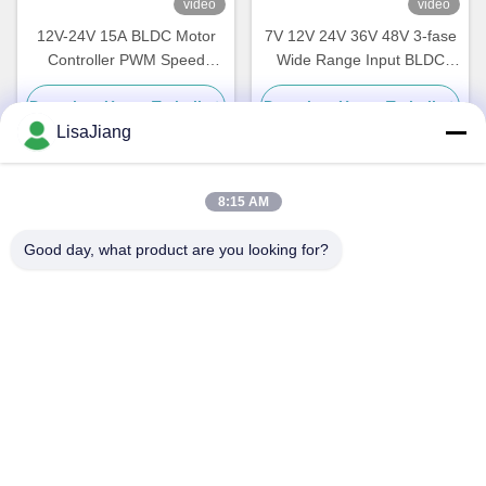
video
video
12V-24V 15A BLDC Motor
7V 12V 24V 36V 48V 3-fase
Controller PWM Speed
Wide Range Input BLDC
Driver Untuk Sensorless
motor PWM speed control
Dapatkan Harga Terbaik
Dapatkan Harga Terbaik
BLDC Motor JYQD-V6.3E2
board untuk sensor Motor
Controller JYQD-V7.3B
LisaJiang
8:15 AM
Kontak Cepat
Good day, what product are you looking for?
Alamat
1, jalur 1199, jalan yunping, distrik jiading, Shanghai, Cina
Telp
+86--18538222869
E-mail
sales@juyitech.com