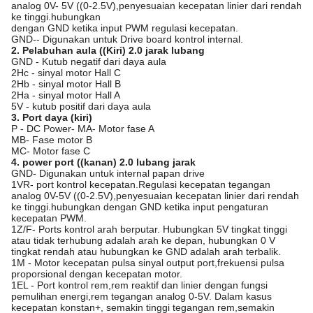
analog 0V- 5V ((0-2.5V),penyesuaian kecepatan linier dari rendah
ke tinggi.hubungkan
dengan GND ketika input PWM regulasi kecepatan.
GND-- Digunakan untuk Drive board kontrol internal.
2. Pelabuhan aula ((Kiri) 2.0 jarak lubang
GND - Kutub negatif dari daya aula
2Hc - sinyal motor Hall C
2Hb - sinyal motor Hall B
2Ha - sinyal motor Hall A
5V - kutub positif dari daya aula
3. Port daya (kiri)
P - DC Power- MA- Motor fase A
MB- Fase motor B
MC- Motor fase C
4. power port ((kanan) 2.0 lubang jarak
GND- Digunakan untuk internal papan drive
1VR- port kontrol kecepatan.Regulasi kecepatan tegangan
analog 0V-5V ((0-2.5V),penyesuaian kecepatan linier dari rendah
ke tinggi.hubungkan dengan GND ketika input pengaturan
kecepatan PWM.
1Z/F- Ports kontrol arah berputar. Hubungkan 5V tingkat tinggi
atau tidak terhubung adalah arah ke depan, hubungkan 0 V
tingkat rendah atau hubungkan ke GND adalah arah terbalik.
1M - Motor kecepatan pulsa sinyal output port,frekuensi pulsa
proporsional dengan kecepatan motor.
1EL - Port kontrol rem,rem reaktif dan linier dengan fungsi
pemulihan energi,rem tegangan analog 0-5V. Dalam kasus
kecepatan konstan+, semakin tinggi tegangan rem,semakin