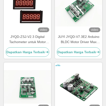
video
video
JYQD-ZSJ-V2.3 Digital
JUYI JYQD-V7.3E2 Arduino
Tachometer untuk Motor
BLDC Motor Driver Max
BLDC – Pengukur RPM
Power 500W Hall Effect
Dapatkan Harga Terbaik
Dapatkan Harga Terbaik
Sinyal Pulsa 5V | Tampilan
Dengan Hall Pada 120°
Kecepatan Presisi Tinggi 0–
99999RPM | Kompatibel
dengan Driver Motor JYQD