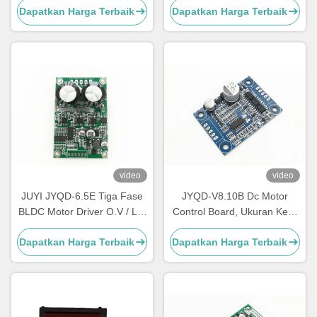
Dapatkan Harga Terbaik
Dapatkan Harga Terbaik
Compatibility for 10A Current
video
video
JUYI JYQD-6.5E Tiga Fase
JYQD-V8.10B Dc Motor
BLDC Motor Driver O.V / L.V
Control Board, Ukuran Kecil
Protection Frekuensi PWM
Bldc Motor Driver Board
Dapatkan Harga Terbaik
Dapatkan Harga Terbaik
1-20KHZ