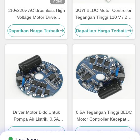
video
110v220v AC Brushless High
JUYI BLDC Motor Controller
Voltage Motor Drive
Tegangan Tinggi 110 V / 220
Controller Perumahan
V AC Input 77 * 60 * 28mm
Dapatkan Harga Terbaik
Dapatkan Harga Terbaik
lengkap memungkinkan
kontrol dengan perlindungan
ganda 4A
Driver Motor Bldc Untuk
0.5A Tegangan Tinggi BLDC
Pompa Air Listrik, 0,5A
Motor Controller Kecepatan
Brushless Sensorless
Sinyal Pulsa Output -20 - 85
Dapatkan Harga Terbaik
Dapatkan Harga Terbaik
Controller
℃
LisaJiang