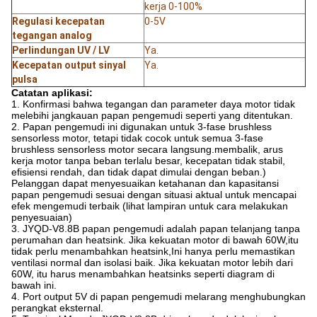
kerja 0-100%
Regulasi kecepatan
0-5V
tegangan analog
Perlindungan UV / LV
Ya.
Kecepatan output sinyal
Ya.
pulsa
Catatan aplikasi:
1. Konfirmasi bahwa tegangan dan parameter daya motor tidak
melebihi jangkauan papan pengemudi seperti yang ditentukan.
2. Papan pengemudi ini digunakan untuk 3-fase brushless
sensorless motor, tetapi tidak cocok untuk semua 3-fase
brushless sensorless motor secara langsung.membalik, arus
kerja motor tanpa beban terlalu besar, kecepatan tidak stabil,
efisiensi rendah, dan tidak dapat dimulai dengan beban.)
Pelanggan dapat menyesuaikan ketahanan dan kapasitansi
papan pengemudi sesuai dengan situasi aktual untuk mencapai
efek mengemudi terbaik (lihat lampiran untuk cara melakukan
penyesuaian)
3. JYQD-V8.8B papan pengemudi adalah papan telanjang tanpa
perumahan dan heatsink. Jika kekuatan motor di bawah 60W,itu
tidak perlu menambahkan heatsink,Ini hanya perlu memastikan
ventilasi normal dan isolasi baik. Jika kekuatan motor lebih dari
60W, itu harus menambahkan heatsinks seperti diagram di
bawah ini.
4. Port output 5V di papan pengemudi melarang menghubungkan
perangkat eksternal.