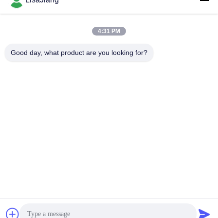
4:31 PM
Kontak Cepat
Good day, what product are you looking for?
Alamat
1, jalur 1199, jalan yunping, distrik jiading, Shanghai, Cina
Telp
+86--18538222869
E-mail
sales@juyitech.com
Kebijakan Privasi
|
Sitemap
| Cina Baik Kualitas Driver Motor
BLDC Pemasok. Hak cipta © 2019-2026 Shanghai Juyi Electronic