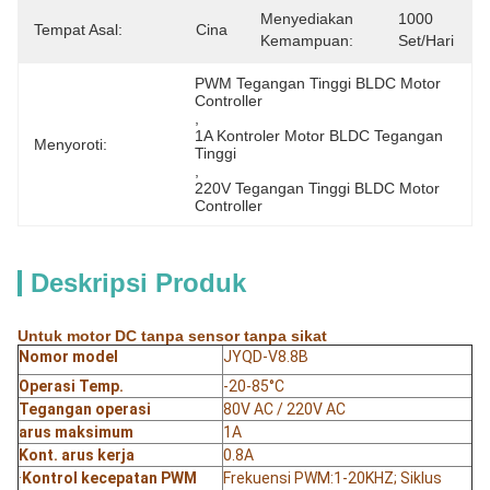
Menyediakan
1000 
Tempat Asal:
Cina
Kemampuan:
Set/hari
PWM Tegangan Tinggi BLDC Motor 
Controller
, 
1A Kontroler Motor BLDC Tegangan 
Menyoroti:
Tinggi
, 
220V Tegangan Tinggi BLDC Motor 
Controller
Deskripsi Produk
Untuk motor DC tanpa sensor tanpa sikat
Nomor model
JYQD-V8.8B
Operasi Temp.
-20-85°C
Tegangan operasi
80V AC / 220V AC
arus maksimum
1A
Kont. arus kerja
0.8A
·
Kontrol kecepatan PWM
Frekuensi PWM:1-20KHZ; Siklus