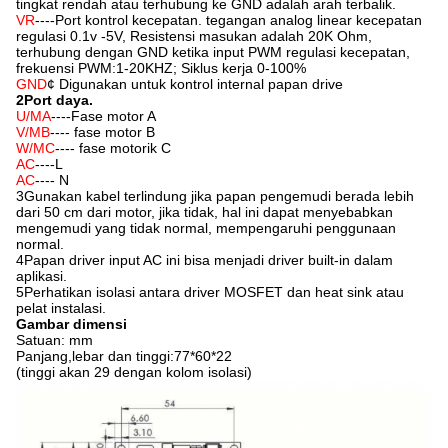
tingkat rendah atau terhubung ke GND adalah arah terbalik.
VR
----Port kontrol kecepatan. tegangan analog linear kecepatan
regulasi 0.1v -5V, Resistensi masukan adalah 20K Ohm,
terhubung dengan GND ketika input PWM regulasi kecepatan,
frekuensi PWM:1-20KHZ; Siklus kerja 0-100%
GND
¢ Digunakan untuk kontrol internal papan drive
2Port daya.
U/MA
----Fase motor A
V/MB
---- fase motor B
W/MC
---- fase motorik C
AC
----L
AC
---- N
3Gunakan kabel terlindung jika papan pengemudi berada lebih
dari 50 cm dari motor, jika tidak, hal ini dapat menyebabkan
mengemudi yang tidak normal, mempengaruhi penggunaan
normal.
4Papan driver input AC ini bisa menjadi driver built-in dalam
aplikasi.
5Perhatikan isolasi antara driver MOSFET dan heat sink atau
pelat instalasi.
Gambar dimensi
Satuan: mm
Panjang,lebar dan tinggi:77*60*22
(tinggi akan 29 dengan kolom isolasi)