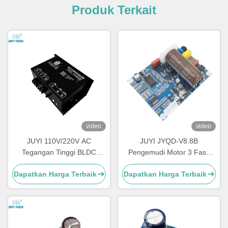
Produk Terkait
video
video
JUYI 110V/220V AC
JUYI JYQD-V8.8B
Tegangan Tinggi BLDC
Pengemudi Motor 3 Fase
Motor Controller Speed
110VAC / 220VAC Input
Dapatkan Harga Terbaik
Dapatkan Harga Terbaik
Controller Untuk 3 Fase
Sensorless Bldc Driver
Brushless Motor
Board