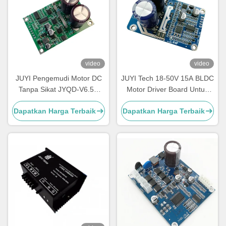
video
video
JUYI Pengemudi Motor DC
JUYI Tech 18-50V 15A BLDC
Tanpa Sikat JYQD-V6.5E
Motor Driver Board Untuk
Perlindungan O.V / L.V PWM
Sensorless Brushless DC
Dapatkan Harga Terbaik
Dapatkan Harga Terbaik
Frekuensi 1-20KHZ
Motor, DC Motor Controller