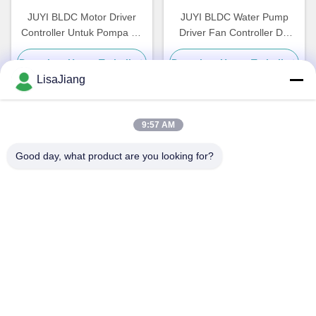
JUYI BLDC Motor Driver
JUYI BLDC Water Pump
Controller Untuk Pompa Air
Driver Fan Controller DC
Water Well Controller
Motor Speed Regulator
Dapatkan Harga Terbaik
Dapatkan Harga Terbaik
Perlindungan O.V / L.V
Kecepatan Pulse Signal
LisaJiang
Output 3A
9:57 AM
Kontak Cepat
Good day, what product are you looking for?
Alamat
1, jalur 1199, jalan yunping, distrik jiading, Shanghai, Cina
Telp
+86--18538222869
E-mail
sales@juyitech.com