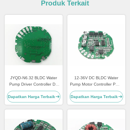
Produk Terkait
JYQD-N6.32 BLDC Water
12-36V DC BLDC Water
Pump Driver Controller DC
Pump Motor Controller PWM
Motor Speed Regulator
Frekuensi 1-20KHZ Siklus
Dapatkan Harga Terbaik
Dapatkan Harga Terbaik
Kecepatan Pulse Signal
Kerja 0-100%
Output 3A