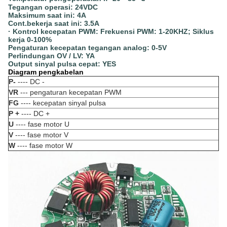
Tegangan operasi: 24VDC
Maksimum saat ini: 4A
Cont.bekerja saat ini: 3.5A
· Kontrol kecepatan PWM: Frekuensi PWM: 1-20KHZ;
Siklus
kerja 0-100%
Pengaturan kecepatan tegangan analog: 0-5V
Perlindungan OV / LV: YA
Output sinyal pulsa cepat: YES
Diagram pengkabelan
P-
---- DC -
VR
--- pengaturan kecepatan PWM
FG
---- kecepatan sinyal pulsa
P +
---- DC +
U
---- fase motor U
V
---- fase motor V
W
---- fase motor W