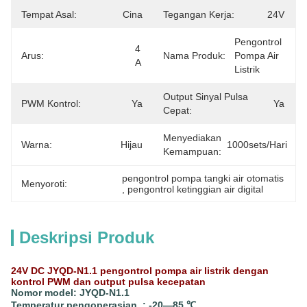
Tempat Asal:
Cina
Tegangan Kerja:
24V
Pengontrol 
4 
Arus:
Nama Produk:
Pompa Air 
A
Listrik
Output Sinyal Pulsa
PWM Kontrol:
Ya
Ya
Cepat:
Menyediakan
Warna:
Hijau
1000sets/hari
Kemampuan:
pengontrol pompa tangki air otomatis
Menyoroti:
, 
pengontrol ketinggian air digital
Deskripsi Produk
24V DC JYQD-N1.1 pengontrol pompa air listrik dengan
kontrol PWM dan output pulsa kecepatan
Nomor model: JYQD-N1.1
Temperatur pengoperasian .: -20—85 ℃