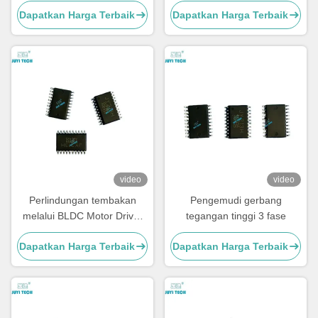
Dapatkan Harga Terbaik
Dapatkan Harga Terbaik
Driver dan Built-in Dead-
High Voltage BLDC Motor
Time Control untuk BLDC
Driver Chip, TSSOP-20
Motor Control
video
video
Perlindungan tembakan
Pengemudi gerbang
melalui BLDC Motor Driver
tegangan tinggi 3 fase
IC dengan Mode Kontrol
Dapatkan Harga Terbaik
Dapatkan Harga Terbaik
SPWM dan Periode Soft
Start 1 S