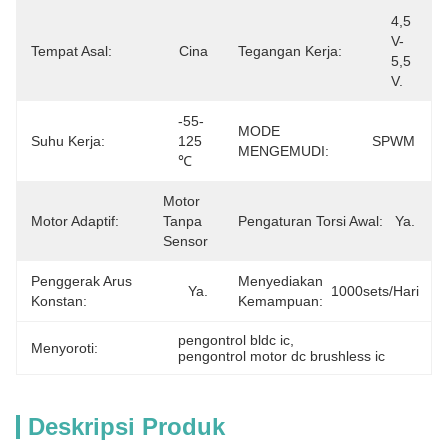
4,5 
V-
Tempat Asal:
Cina
Tegangan Kerja:
5,5 
V.
-55-
MODE
Suhu Kerja:
125 
SPWM
MENGEMUDI:
℃
Motor 
Motor Adaptif:
Tanpa 
Pengaturan Torsi Awal:
Ya.
Sensor
Penggerak Arus
Menyediakan
Ya.
1000sets/hari
Konstan:
Kemampuan:
pengontrol bldc ic
, 
Menyoroti:
pengontrol motor dc brushless ic
Deskripsi Produk