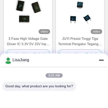
video
video
3 Fase High Voltage Gate
JUYI Presisi Tinggi Tiga
Driver IC 3.3V 5V 15V Input
Terminal Pengatur Tegangan
Logic Kompatibel Dibangun
Untuk Perkakas Rumah
Dapatkan Harga Terbaik
Dapatkan Harga Terbaik
dalam Waktu Mati
LisaJiang
5:21 AM
Kontak Cepat
Good day, what product are you looking for?
Alamat
1, jalur 1199, jalan yunping, distrik jiading, Shanghai, Cina