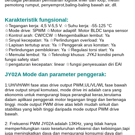
berbagai peralatan pemisahan logistik linier dan loop, mesin
pemotong rumput, penyemprot,baling-baling bawah air, dll.
Karakteristik fungsional:
☆Tegangan kerja: 4,5 V-5,5 V. ☆Suhu kerja: -55-125 °C
☆Mode drive: SPWM ☆Motor adaptif: Motor BLDC tanpa sensor
☆Kontrol arah: CW/CCW ☆Mengembalikan lembut: Ya
☆Sinyal kecepatan: Ya ☆Perlindungan overload: Ya
☆Lapisan tertutup arus: Ya ☆Penggerak arus konstan: Ya
☆Perlindungan pemblokiran: Ya ☆Regulasi torsi start: Ya
☆Memulai lembut: Ya ☆Teknologi khusus: JYKJ kondisi penuh
fungsi safety start
☆pengaturan kecepatan: linear ☆fungsi penyesuaian diri EAI
JY02A Mode dan parameter penggerak:
1:UH/VH/WH fase atas drive output PWM,UL/VL/WL fase bawah
drive output sinyal komutasi, mode drive ini adalah cara yang
ekonomis untuk mengurangi biaya perangkat keras,terutama
dalam aplikasi penggerak motor tegangan tinggi dan bertenaga
tinggi. mode output PWM drive atas lebih mudah sirkuit dan
stabilitas yang lebih tinggi daripada mode output PWM drive
bawah.
2: Frekuensi PWM JY02A adalah 13KHz, yang tidak hanya
memperhitungkan rasio keseluruhan efisiensi dan kebisingan,tapi
juga meningkatkan daya dan mengurangi konsumsi daya dari