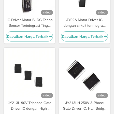
video
video
IC Driver Motor BLDC Tanpa
JY02A Motor Driver IC
Sensor Terintegrasi Tinggi
dengan sirkuit terintegrasi
JUYI Tech JY03B dengan
untuk mengemudi DC
Dapatkan Harga Terbaik
Dapatkan Harga Terbaik
Rentang Tegangan Lebar 9-
Brushless Sensorless Motors
36V untuk Kontrol Motor
yang Disederhanakan
video
video
JY213L 90V Triphase Gate
JY213LH 250V 3-Phase
Driver IC dengan High-
Gate Driver IC, Half-Bridge
Speed MOSFET & IGBT
MOSFET/IGBT Driver ±1A,