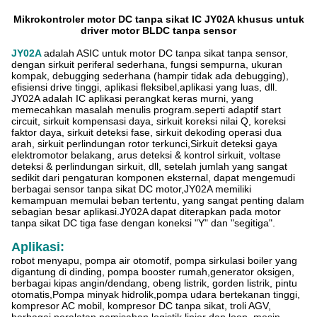
Mikrokontroler motor DC tanpa sikat IC JY02A khusus untuk
driver motor BLDC tanpa sensor
JY02A
adalah ASIC untuk motor DC tanpa sikat tanpa sensor,
dengan sirkuit periferal sederhana, fungsi sempurna, ukuran
kompak, debugging sederhana (hampir tidak ada debugging),
efisiensi drive tinggi, aplikasi fleksibel,aplikasi yang luas, dll.
JY02A adalah IC aplikasi perangkat keras murni, yang
memecahkan masalah menulis program.seperti adaptif start
circuit, sirkuit kompensasi daya, sirkuit koreksi nilai Q, koreksi
faktor daya, sirkuit deteksi fase, sirkuit dekoding operasi dua
arah, sirkuit perlindungan rotor terkunci,Sirkuit deteksi gaya
elektromotor belakang, arus deteksi & kontrol sirkuit, voltase
deteksi & perlindungan sirkuit, dll, setelah jumlah yang sangat
sedikit dari pengaturan komponen eksternal, dapat mengemudi
berbagai sensor tanpa sikat DC motor,JY02A memiliki
kemampuan memulai beban tertentu, yang sangat penting dalam
sebagian besar aplikasi.JY02A dapat diterapkan pada motor
tanpa sikat DC tiga fase dengan koneksi "Y" dan "segitiga".
Aplikasi:
robot menyapu, pompa air otomotif, pompa sirkulasi boiler yang
digantung di dinding, pompa booster rumah,generator oksigen,
berbagai kipas angin/dendang, obeng listrik, gorden listrik, pintu
otomatis,Pompa minyak hidrolik,pompa udara bertekanan tinggi,
kompresor AC mobil, kompresor DC tanpa sikat, troli AGV,