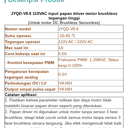
JYQD-V8.6 110VAC input papan driver motor brushless
tegangan tinggi
(Untuk motor DC Brushless Sensorless)
Nomor model
JYQD-V8.6
Suhu operasi.
-20-85 ℃
Tegangan operasi
110V AC / 220V AC
Max saat ini
1A
Cont.bekerja saat ini
0,5A
Frekuensi PWM: 1-20KHZ;
Siklus
·
Kontrol kecepatan PWM
kerja 0-100%
Pengaturan kecepatan
0-5V
tegangan analog
Perlindungan OV / LV
IYA NIH
Output sinyal pulsa cepat
IYA NIH
Catatan aplikasi:
1. Pastikan bahwa parameter voltase dan daya motor tidak
melebihi kisaran papan driver seperti yang ditentukan.
2. Papan driver ini digunakan untuk motor tanpa sensor 3 fase
brushless, tetapi tidak cocok untuk semua motor tanpa sensor 3
fase brushless secara langsung. Jika efek mengemudi tidak baik