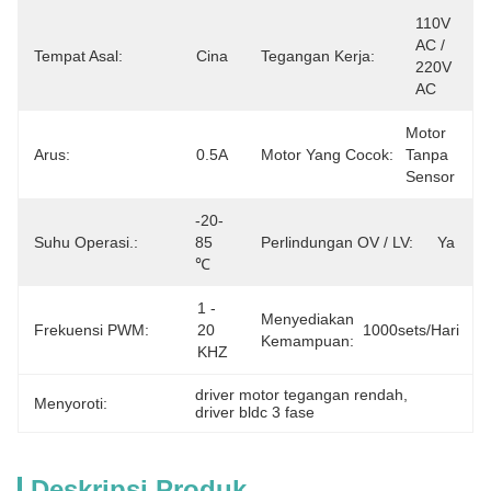
110V 
AC / 
Tempat Asal:
Cina
Tegangan Kerja:
220V 
AC
Motor 
Arus:
0.5A
Motor Yang Cocok:
Tanpa 
Sensor
-20-
Suhu Operasi.:
85 
Perlindungan OV / LV:
Ya
℃
1 - 
Menyediakan
Frekuensi PWM:
20 
1000sets/hari
Kemampuan:
KHZ
driver motor tegangan rendah
, 
Menyoroti:
driver bldc 3 fase
Deskripsi Produk