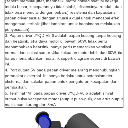
(seperti memulai jitter, membalik, motor noload saat ini bekerja
terlalu besar, kecepatannya tidak stabil, efisiensinya rendah, dan
tidak bisa memulai dengan beban.) resistensi dan kapasitansi
papan driver sesuai dengan situasi aktual untuk mencapai efek
mengemudi terbaik (lihat lampiran untuk bagaimana melakukan
penyesuaian)
3. Papan driver JYQD-V8.6 adalah papan kosong tanpa housing
dan heatsink. Jika daya motor di bawah 60W, tidak perlu
menambahkan heatsink, hanya perlu memastikan ventilasi
normal dan isolasi sumur. Jika kekuatan motor lebih dari 60W, itu
harus menambahkan heatsink seperti diagram seperti di bawah
ini.
4. Port output 5V pada papan driver melarang menghubungkan
perangkat eksternal. Ini hanya berlaku untuk potensiometer
eksternal dan sakelar papan untuk pengaturan kecepatan dan
pembalikan.
5. Terminal "M" pada papan driver JYQD-V8.6 adalah sinyal
output pulsa kecepatan motor (output push-pull), dan arus output
maksimum kurang dari 5mA.