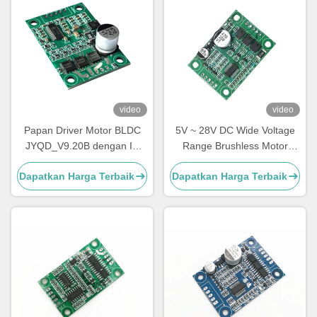
video
video
Papan Driver Motor BLDC
5V ~ 28V DC Wide Voltage
JYQD_V9.20B dengan IC
Range Brushless Motor
JY03B 9-30V 6A Pengontrol
Controller 5A Driver Board
Dapatkan Harga Terbaik
Dapatkan Harga Terbaik
DC Tanpa Sikat Tanpa
Untuk Tidak Ada Hall BLDC
Sensor dengan Kontrol PWM
Motor
& Analog