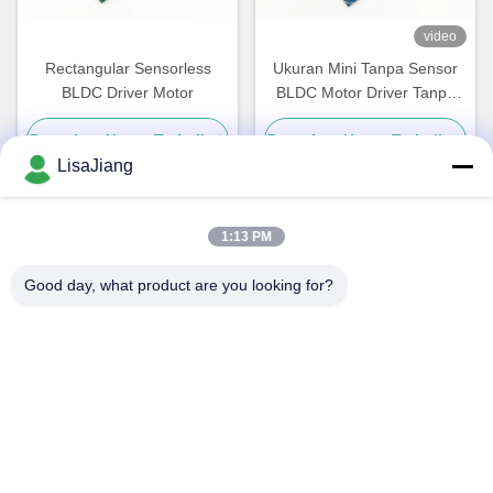
video
Rectangular Sensorless
Ukuran Mini Tanpa Sensor
BLDC Driver Motor
BLDC Motor Driver Tanpa
Perumahan Dan Heatsink
Dapatkan Harga Terbaik
Dapatkan Harga Terbaik
LisaJiang
1:13 PM
Kontak Cepat
Good day, what product are you looking for?
Alamat
1, jalur 1199, jalan yunping, distrik jiading, Shanghai, Cina
Telp
+86--18538222869
E-mail