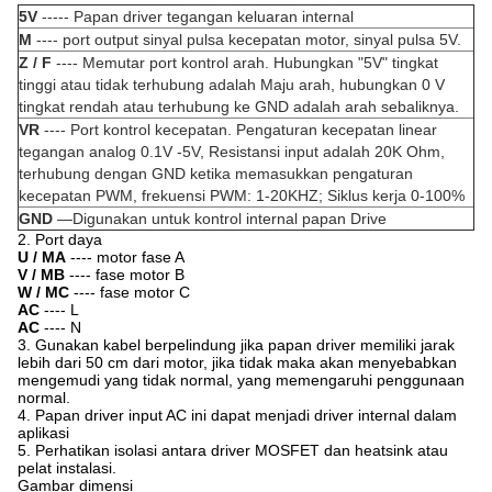
5V
----- Papan driver tegangan keluaran internal
M
---- port output sinyal pulsa kecepatan motor, sinyal pulsa 5V.
Z / F
---- Memutar port kontrol arah. Hubungkan "5V" tingkat
tinggi atau tidak terhubung adalah Maju arah, hubungkan 0 V
tingkat rendah atau terhubung ke GND adalah arah sebaliknya.
VR
---- Port kontrol kecepatan. Pengaturan kecepatan linear
tegangan analog 0.1V -5V, Resistansi input adalah 20K Ohm,
terhubung dengan GND ketika memasukkan pengaturan
kecepatan PWM, frekuensi PWM: 1-20KHZ; Siklus kerja 0-100%
GND
—Digunakan untuk kontrol internal papan Drive
2. Port daya
U / MA
---- motor fase A
V / MB
---- fase motor B
W / MC
---- fase motor C
AC
---- L
AC
---- N
3. Gunakan kabel berpelindung jika papan driver memiliki jarak
lebih dari 50 cm dari motor, jika tidak maka akan menyebabkan
mengemudi yang tidak normal, yang memengaruhi penggunaan
normal.
4. Papan driver input AC ini dapat menjadi driver internal dalam
aplikasi
5. Perhatikan isolasi antara driver MOSFET dan heatsink atau
pelat instalasi.
Gambar dimensi